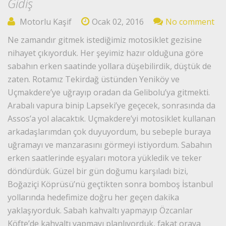
Gidiş
Motorlu Kaşif
Ocak 02, 2016
No comment
Ne zamandır gitmek istediğimiz motosiklet gezisine
nihayet çıkıyorduk. Her şeyimiz hazır olduğuna göre
sabahın erken saatinde yollara düşebilirdik, düştük de
zaten. Rotamız Tekirdağ üstünden Yeniköy ve
Uçmakdere’ye uğrayıp oradan da Gelibolu’ya gitmekti.
Arabalı vapura binip Lapseki’ye geçecek, sonrasında da
Assos’a yol alacaktık. Uçmakdere’yi motosiklet kullanan
arkadaşlarımdan çok duyuyordum, bu sebeple buraya
uğramayı ve manzarasını görmeyi istiyordum. Sabahın
erken saatlerinde eşyaları motora yükledik ve teker
döndürdük. Güzel bir gün doğumu karşıladı bizi,
Boğaziçi Köprüsü’nü geçtikten sonra bomboş İstanbul
yollarında hedefimize doğru her geçen dakika
yaklaşıyorduk. Sabah kahvaltı yapmayıp Özcanlar
Köfte’de kahvaltı yapmayı planlıyorduk, fakat oraya