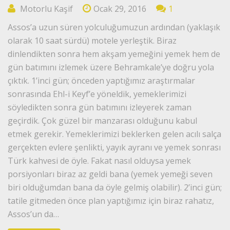
Motorlu Kaşif
Ocak 29, 2016
1
Assos’a uzun süren yolculuğumuzun ardından (yaklaşık
olarak 10 saat sürdü) motele yerleştik. Biraz
dinlendikten sonra hem akşam yemeğini yemek hem de
gün batımını izlemek üzere Behramkale’ye doğru yola
çıktık. 1’inci gün; önceden yaptığımız araştırmalar
sonrasında Ehl-i Keyf’e yöneldik, yemeklerimizi
söyledikten sonra gün batımını izleyerek zaman
geçirdik. Çok güzel bir manzarası olduğunu kabul
etmek gerekir. Yemeklerimizi beklerken gelen acılı salça
gerçekten evlere şenlikti, yayık ayranı ve yemek sonrası
Türk kahvesi de öyle. Fakat nasıl olduysa yemek
porsiyonları biraz az geldi bana (yemek yemeği seven
biri olduğumdan bana da öyle gelmiş olabilir). 2’inci gün;
tatile gitmeden önce plan yaptığımız için biraz rahatız,
Assos’un da…