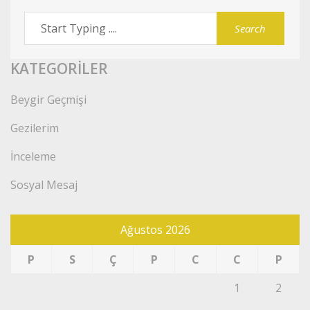
KATEGORILER
Beygir Geçmişi
Gezilerim
İnceleme
Sosyal Mesaj
Ağustos 2026
P
S
Ç
P
C
C
P
1
2