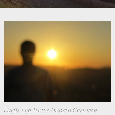
Küçük Ege Turu / Assos’ta Gezmece