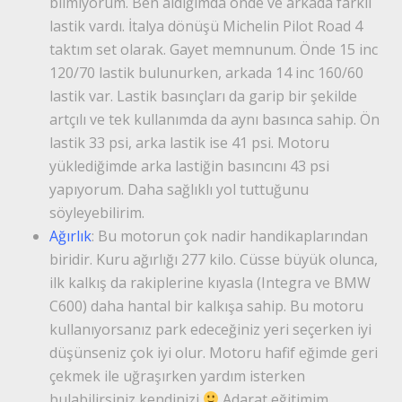
bilmiyorum. Ben aldığımda önde ve arkada farklı
lastik vardı. İtalya dönüşü Michelin Pilot Road 4
taktım set olarak. Gayet memnunum. Önde 15 inc
120/70 lastik bulunurken, arkada 14 inc 160/60
lastik var. Lastik basınçları da garip bir şekilde
artçılı ve tek kullanımda da aynı basınca sahip. Ön
lastik 33 psi, arka lastik ise 41 psi. Motoru
yüklediğimde arka lastiğin basıncını 43 psi
yapıyorum. Daha sağlıklı yol tuttuğunu
söyleyebilirim.
Ağırlık
: Bu motorun çok nadir handikaplarından
biridir. Kuru ağırlığı 277 kilo. Cüsse büyük olunca,
ilk kalkış da rakiplerine kıyasla (Integra ve BMW
C600) daha hantal bir kalkışa sahip. Bu motoru
kullanıyorsanız park edeceğiniz yeri seçerken iyi
düşünseniz çok iyi olur. Motoru hafif eğimde geri
çekmek ile uğraşırken yardım isterken
bulabilirsiniz kendinizi
Adarat eğitimim