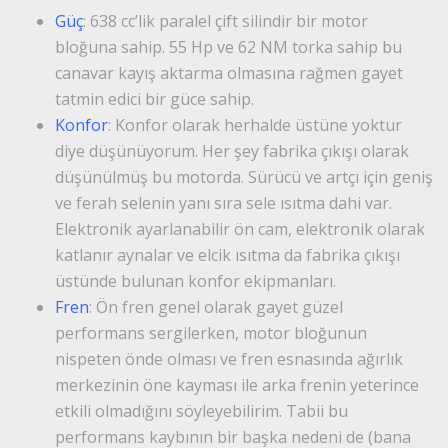
Güç
: 638 cc’lik paralel çift silindir bir motor
bloğuna sahip. 55 Hp ve 62 NM torka sahip bu
canavar kayış aktarma olmasına rağmen gayet
tatmin edici bir güce sahip.
Konfor
: Konfor olarak herhalde üstüne yoktur
diye düşünüyorum. Her şey fabrika çıkışı olarak
düşünülmüş bu motorda. Sürücü ve artçı için geniş
ve ferah selenin yanı sıra sele ısıtma dahi var.
Elektronik ayarlanabilir ön cam, elektronik olarak
katlanır aynalar ve elcik ısıtma da fabrika çıkışı
üstünde bulunan konfor ekipmanları.
Fren
: Ön fren genel olarak gayet güzel
performans sergilerken, motor bloğunun
nispeten önde olması ve fren esnasında ağırlık
merkezinin öne kayması ile arka frenin yeterince
etkili olmadığını söyleyebilirim. Tabii bu
performans kaybının bir başka nedeni de (bana