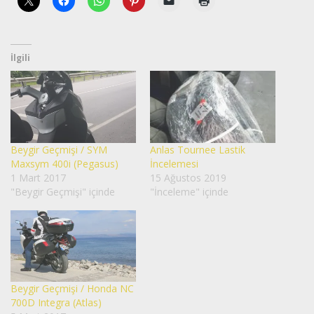
İlgili
Beygir Geçmişi / SYM
Anlas Tournee Lastik
Maxsym 400i (Pegasus)
İncelemesi
1 Mart 2017
15 Ağustos 2019
"Beygir Geçmişi" içinde
"İnceleme" içinde
Beygir Geçmişi / Honda NC
700D Integra (Atlas)