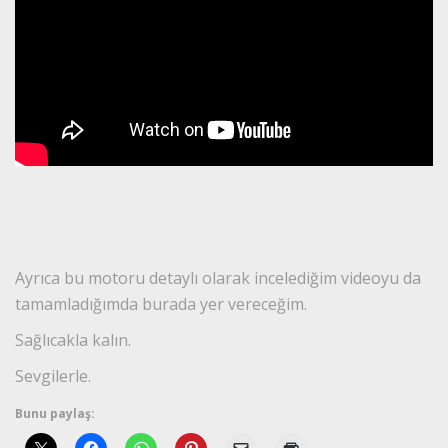
Ayrıca bu motoru detaylı olarak incelediğim videoyu da
tamamladığımda burada yer vereceğim.
Sağlıcakla kalın.
Sevgilerle.
Bunu paylaş: