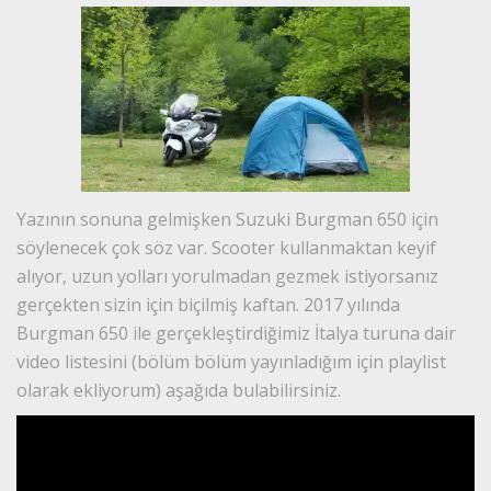
Yazının sonuna gelmişken Suzuki Burgman 650 için
söylenecek çok söz var. Scooter kullanmaktan keyif
alıyor, uzun yolları yorulmadan gezmek istiyorsanız
gerçekten sizin için biçilmiş kaftan. 2017 yılında
Burgman 650 ile gerçekleştirdiğimiz İtalya turuna dair
video listesini (bölüm bölüm yayınladığım için playlist
olarak ekliyorum) aşağıda bulabilirsiniz.