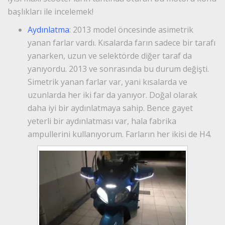
başlıkları ile incelemek!
Aydınlatma
: 2013 model öncesinde asimetrik
yanan farlar vardı. Kısalarda farın sadece bir tarafı
yanarken, uzun ve selektörde diğer taraf da
yanıyordu. 2013 ve sonrasında bu durum değişti.
Simetrik yanan farlar var, yani kısalarda ve
uzunlarda her iki far da yanıyor. Doğal olarak
daha iyi bir aydınlatmaya sahip. Bence gayet
yeterli bir aydınlatması var, hala fabrika
ampullerini kullanıyorum. Farların her ikisi de H4.