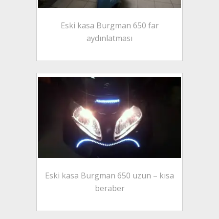
Eski kasa Burgman 650 far
aydınlatması
Eski kasa Burgman 650 uzun – kısa
beraber