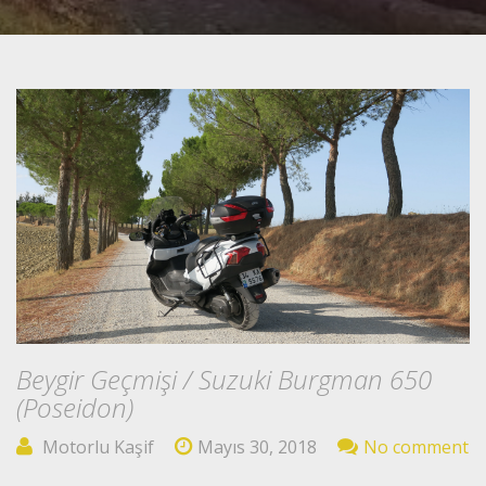
Beygir Geçmişi / Suzuki Burgman 650
(Poseidon)
Motorlu Kaşif
Mayıs 30, 2018
No comment