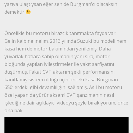
yazıya ulaştıysan eğer sen de Burgman’cı olacaksın
demektir
Öncelikle bu motoru birazcık tanıtmakta fayda var.
Gelin kalbine inelim. 2013 yılında Suzuki bu modeli hem
kasa hem de motor bakımından yenilemiş. Daha
yuvarlak hatlara sahip olmanın yanı sıra, motor
bloğunda yapılan iyileştirmeler ile yakıt sarfiyatını
düşürmüş. Fakat CVT aktarım şekli performansını
kanıtlamış sistem olduğu için önceki kasa Burgman
650’lerdeki gibi devamlılığını sağlamış. Asıl bu motoru
özel yapan da yürür aksam! CVT şanzımanın nasıl
işlediğine dair açıklayıcı videoyu şöyle bırakıyorum, önce
ona bak.