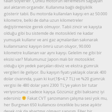
falan söylerler. Çünkü motorun ilerlemesini sağlayan
asıl aktarım organıdır. Kullanıma bağlı değişiklik
gösterir tabii. Bu motorda kullanılan kayışı en az 50.000
kilometre, belki de daha uzun kilometreler
değiştirmenize gerek olmuyor. Tabii zincir ve kayışta
olduğu gibi bu sistemde de motosikleti ne kadar
yumuşak kullanır ve ani gaz açmalardan sakınarak
kullanırsanız kayışın ömrü uzun oluyor, 90.000
kilometre kullanan var aynı kayışı. Gelelim ne gibi bir
eksisi var? Malumunuz Japon malı bir motosiklet
olduğu için yedek parçaları döviz ve ekstra gümrük
vergileri ile geliyor. Bu kayışın fiyatı yaklaşık olarak 400
dolar civarında, şuan ki kur(1$=4,7 TL) ve %20 gümrük
vergisi ile 480 dolar yani 2300 TL’ye yakın bir tutar
veriyorsunuz sadece kayışa. Gözünüz gibi baksanız iyi
edersiniz
Fakat CVT şanzımanın çalışma sesi yok mu,
her Burgman 650 kullanıcısı öncelikle bu sese aşıktır
desek çok da abartmış olmayız sanırım. Eğer bir