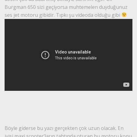
Burgman 650 sizi geçiyorsa muhtemelen duyduğunuz
ses jet motoru gibidir. Tıpkı şu videoda olduğu gibi
Böyle giderse bu yazı gerçekten çok uzun olacak. En
iyisi maxi scooter’ların tahtında oturan bu motoru konu