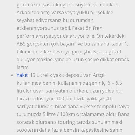
göre) uzun şasi olduğunu söylemek mümkün.
Arkanızda artçı varsa veya yüklü bir şekilde
seyahat ediyorsanız bu durumdan
etkilenmiyorsunuz tabii. Fakat ön fren
performansı yetiyor da artıyor bile. Ön tekerdeki
ABS gerçekten çok başarılı ve bu zamana kadar 1,
bilemedin 2 kez devreye girmiştir. Kısaca güzel
duruyor makine, yine de uzun şasiye dikkat etmek
lazım.
Yakıt
: 15 Litrelik yakıt deposu var. Artçılı
kullanımda benim kullanımımda şehir içi 6 – 6,5
litreler civarı sarfiyatım olurken, uzun yolda bu
birazcık düşüyor. 100 km hızda yaklaşık 4 lt
sarfiyat olurken, biraz daha yüksek tempolu İtalya
turumuzda 5 litre / 100km ortalamamız oldu. Bana
soracak olursanız touring tarzda sunulan maxi
scooterın daha fazla benzin kapasitesine sahip