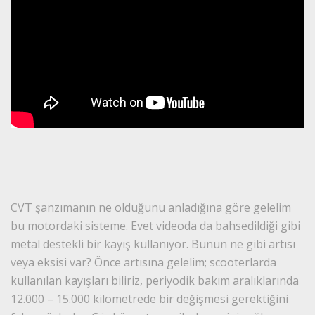
CVT şanzımanın ne olduğunu anladığına göre gelelim
bu motordaki sisteme. Evet videoda da bahsedildiği gibi
metal destekli bir kayış kullanıyor. Bunun ne gibi artısı
veya eksisi var? Önce artısına gelelim; scooterlarda
kullanılan kayışları biliriz, periyodik bakım aralıklarında
12.000 – 15.000 kilometrede bir değişmesi gerektiğini