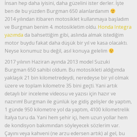
İnsan hep daha iyisini, daha güzelini ister derler. İşte
ben de bu yüzden Burgman 650 alanlardanım
2014 yılından itibaren motosiklet kullanmaya başladım
ve Burgman benim 4. motosikletim oldu.
Honda Integra
yazımda
da bahsettiğim gibi, aslında almak istediğim
motor buydu fakat daha düşük bir yıl ve kasa olacaktı.
Neyse konumuz bu değil, asıl konuya gelelim
2017 yılının Haziran ayında 2013 model Suzuki
Burgman 650 sahibi oldum. Bu motosikleti aldığımda
yaklaşık 21 bin kilometredeydi, neredeyse bir yıl olmak
üzere ve toplam kilometre 35 bini geçti. Yani artık
detaylı bir inceleme videosu ve yazısı için hazır ve
nazırım! Burgman ile günlük işe gidiş gelişler de yaptım,
1 günde 950 kilometre yol da yaptım, 4100 kilometrelik
İtalya turu da. Yani hem şehir içi, hem uzun yollar hem
de kondisyon bakımından söyleyecek sözlerim var.
Çayını veya kahveni (ne arzu edersen artık) al gel, bu