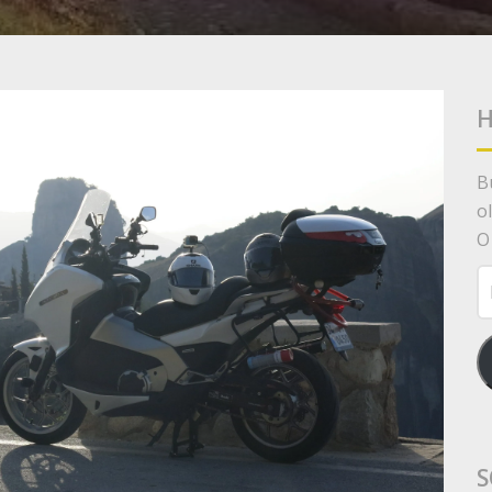
H
B
o
O
E-
p
A
S