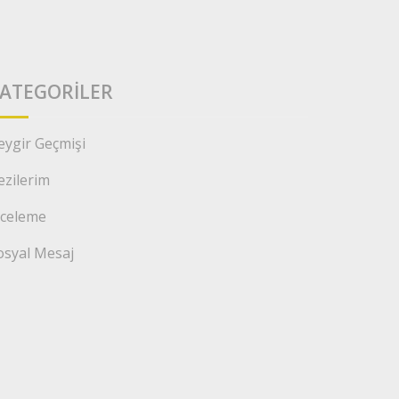
ATEGORILER
eygir Geçmişi
ezilerim
nceleme
osyal Mesaj