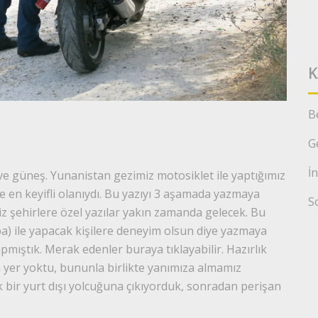
K
B
G
İ
 ve güneş. Yunanistan gezimiz motosiklet ile yaptığımız
 en keyifli olanıydı. Bu yazıyı 3 aşamada yazmaya
S
iz şehirlere özel yazılar yakın zamanda gelecek. Bu
a) ile yapacak kişilere deneyim olsun diye yazmaya
ıştık. Merak edenler buraya tıklayabilir. Hazırlık
er yoktu, bununla birlikte yanımıza almamız
 bir yurt dışı yolcuğuna çıkıyorduk, sonradan perişan