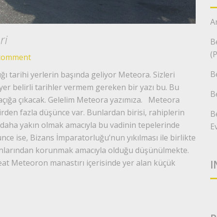
A
ri
B
(
comment
B
ı tarihi yerlerin başında geliyor Meteora. Sizleri
yer belirli tarihler vermem gereken bir yazı bu. Bu
B
açığa çıkacak. Gelelim Meteora yazımıza. Meteora
den fazla düşünce var. Bunlardan birisi, rahiplerin
B
 daha yakın olmak amacıyla bu vadinin tepelerinde
E
ünce ise, Bizans İmparatorluğu’nun yıkılması ile birlikte
ınlarından korunmak amacıyla olduğu düşünülmekte.
reat Meteoron manastırı içerisinde yer alan küçük
I