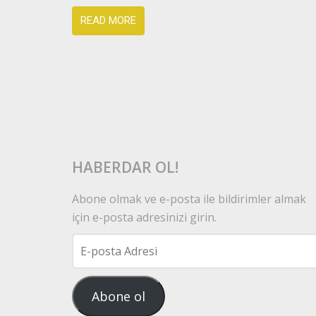
READ MORE
HABERDAR OL!
Abone olmak ve e-posta ile bildirimler almak
için e-posta adresinizi girin.
E-
posta
Adresi
Abone ol