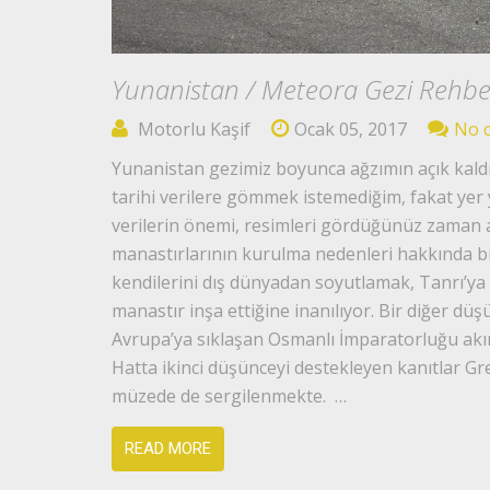
Yunanistan / Meteora Gezi Rehbe
Motorlu Kaşif
Ocak 05, 2017
No 
Yunanistan gezimiz boyunca ağzımın açık kaldığ
tarihi verilere gömmek istemediğim, fakat yer 
verilerin önemi, resimleri gördüğünüz zaman 
manastırlarının kurulma nedenleri hakkında bir
kendilerini dış dünyadan soyutlamak, Tanrı’ya
manastır inşa ettiğine inanılıyor. Bir diğer düş
Avrupa’ya sıklaşan Osmanlı İmparatorluğu ak
Hatta ikinci düşünceyi destekleyen kanıtlar G
müzede de sergilenmekte. …
READ MORE