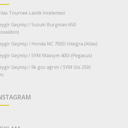
nlas Tournee Lastik İncelemesi
eygir Geçmişi / Suzuki Burgman 650
Poseidon)
eygir Geçmişi / Honda NC 700D Integra (Atlas)
eygir Geçmişi / SYM Maxsym 400i (Pegasus)
eygir Geçmişi / İlk goz ağrım / SYM Gts 250i
vo
NSTAGRAM