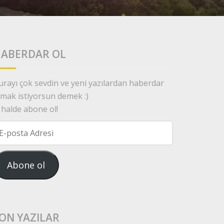
ABERDAR OL
urayı çok sevdin ve yeni yazılardan haberdar
lmak istiyorsun demek :)
 halde abone ol!
osta
dresi
Abone ol
ON YAZILAR