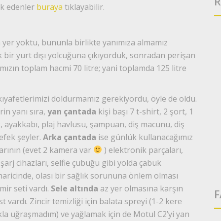
R
k edenler
buraya
tıklayabilir.
er yoktu, bununla birlikte yanımıza almamız
 bir yurt dışı yolcuğuna çıkıyorduk, sonradan perişan
ımızın toplam hacmi 70 litre; yani toplamda 125 litre
kıyafetlerimizi doldurmamız gerekiyordu, öyle de oldu.
rin yanı sıra,
yan çantada
kişi başı 7 t-shirt, 2 şort, 1
k, ayakkabı, plaj havlusu, şampuan, diş macunu, diş
efek şeyler.
Arka çantada
ise günlük kullanacağımız
larının (evet 2 kamera var
) elektronik parçaları,
şarj cihazları, selfie çubuğu gibi yolda çabuk
 haricinde, olası bir sağlık sorununa önlem olması
mir seti vardı.
Sele altında
az yer olmasına karşın
F
 vardı. Zincir temizliği için balata spreyi (1-2 kere
kla uğraşmadım) ve yağlamak için de Motul C2’yi yan