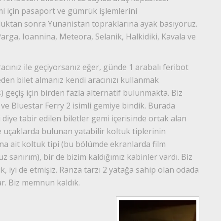
i için pasaport ve gümrük işlemlerini
culuktan sonra Yunanistan topraklarına ayak basıyoruz.
 Parga, Ioannina, Meteora, Selanik, Halkidiki, Kavala ve
acınız ile geçiyorsanız eğer, günde 1 arabalı feribot
eden bilet almanız kendi aracınızı kullanmak
) geçiş için birden fazla alternatif bulunmakta. Biz
 ve Bluestar Ferry 2 isimli gemiye bindik. Burada
diye tabir edilen biletler gemi içerisinde ortak alan
ve uçaklarda bulunan yatabilir koltuk tiplerinin
a ait koltuk tipi (bu bölümde ekranlarda film
z sanırım), bir de bizim kaldığımız kabinler vardı. Biz
k, iyi de etmişiz. Ranza tarzı 2 yatağa sahip olan odada
ar. Biz memnun kaldık.