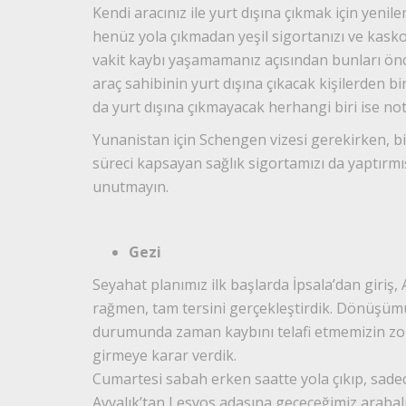
Kendi aracınız ile yurt dışına çıkmak için yenil
henüz yola çıkmadan yeşil sigortanızı ve kasko
vakit kaybı yaşamamanız açısından bunları önc
araç sahibinin yurt dışına çıkacak kişilerden b
da yurt dışına çıkmayacak herhangi biri ise n
Yunanistan için Schengen vizesi gerekirken, bi
süreci kapsayan sağlık sigortamızı da yaptırmışt
unutmayın.
Gezi
Seyahat planımız ilk başlarda İpsala’dan giriş
rağmen, tam tersini gerçekleştirdik. Dönüşümü
durumunda zaman kaybını telafi etmemizin z
girmeye karar verdik.
Cumartesi sabah erken saatte yola çıkıp, sadec
Ayvalık’tan Lesvos adasına geçeceğimiz arabalı 