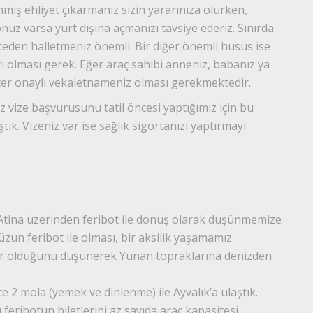
enmiş ehliyet çıkarmanız sizin yararınıza olurken,
nuz varsa yurt dışına açmanızı tavsiye ederiz. Sınırda
eden halletmeniz önemli. Bir diğer önemli husus ise
iri olması gerek. Eğer araç sahibi anneniz, babanız ya
oter onaylı vekaletnameniz olması gerekmektedir.
z vize başvurusunu tatil öncesi yaptığımız için bu
ık. Vizeniz var ise sağlık sigortanızı yaptırmayı
, Atina üzerinden feribot ile dönüş olarak düşünmemize
zün feribot ile olması, bir aksilik yaşamamız
or olduğunu düşünerek Yunan topraklarına denizden
e 2 mola (yemek ve dinlenme) ile Ayvalık’a ulaştık.
feribotun biletlerini az sayıda araç kapasitesi