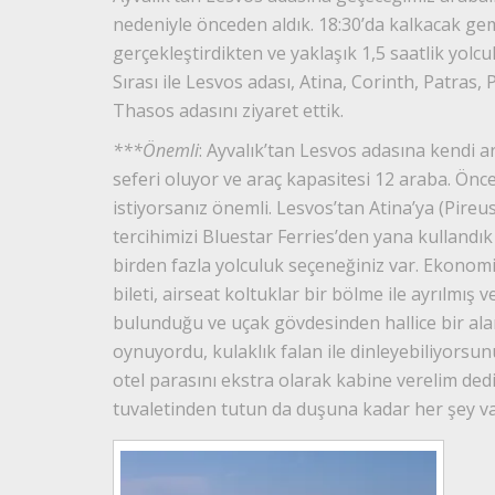
nedeniyle önceden aldık. 18:30’da kalkacak gem
gerçekleştirdikten ve yaklaşık 1,5 saatlik yol
Sırası ile Lesvos adası, Atina, Corinth, Patras,
Thasos adasını ziyaret ettik.
***Önemli
: Ayvalık’tan Lesvos adasına kendi ar
seferi oluyor ve araç kapasitesi 12 araba. Önc
istiyorsanız önemli. Lesvos’tan Atina’ya (Pireus
tercihimizi Bluestar Ferries’den yana kullandık
birden fazla yolculuk seçeneğiniz var. Ekonomi 
bileti, airseat koltuklar bir bölme ile ayrılmış 
bulunduğu ve uçak gövdesinden hallice bir alan
oynuyordu, kulaklık falan ile dinleyebiliyorsunu
otel parasını ekstra olarak kabine verelim dedi
tuvaletinden tutun da duşuna kadar her şey v