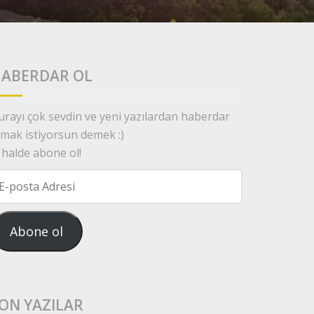
ABERDAR OL
urayı çok sevdin ve yeni yazılardan haberdar
lmak istiyorsun demek :)
 halde abone ol!
osta
dresi
Abone ol
ON YAZILAR