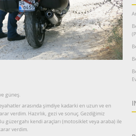
A
B
(
B
B
B
E
 ve güneş.
I
seyahatler arasında şimdiye kadarki en uzun ve en
arar verdim. Hazırlık, gezi ve sonuç. Gezdiğimiz
Bu güzergahı kendi araçları (motosiklet veya araba) ile
arar verdim.