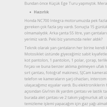
Bundan önce Küçük Ege Turu yapmıştık. Mera
Hazırlık
Honda NC700 Integra motorumuzda pek fazla y
gereken çok fazla şey vardı. Sonuçta 15 günlük
olmamalıydık. Arka çanta 55 litre, yan çantalar
yerimiz vardı. Peki biz yanımızda neler aldık?
Teknik olarak yan çantaların her birine kendi 
Motosiklet üstünde giyeceğimiz sabit kıyafetle
kot pantolon, 1 pantolon, 1 polar, çorap, terli
fırçası ve buna benzer aklıma gelmeyen ufak t
sırt çantası, fotoğraf makinesi, SJCam kamera
telefon ve kameraların şarj cihazları, intercom 
ulaşacağımız eşyalar vardı. Bu elektroniklerin
açısından Givi’nin ilk yardım çantası ve lastik ta
burada alet çantası ve 2 takım yağmurluk alt üst
temizleme işlemi yapacağım için gaz yağı alma