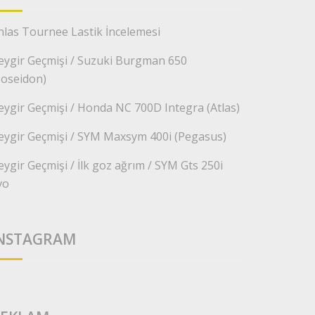
nlas Tournee Lastik İncelemesi
eygir Geçmişi / Suzuki Burgman 650
Poseidon)
eygir Geçmişi / Honda NC 700D Integra (Atlas)
eygir Geçmişi / SYM Maxsym 400i (Pegasus)
eygir Geçmişi / İlk goz ağrım / SYM Gts 250i
vo
NSTAGRAM