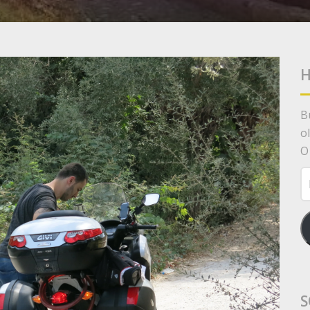
H
B
o
O
E-
p
A
S