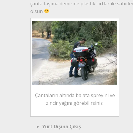
çanta taşıma demirine plastik cırtlar ile sabitl
olsun
Çantaların altında balata spreyini ve
zincir yağını görebilirsiniz.
Yurt Dışına Çıkış