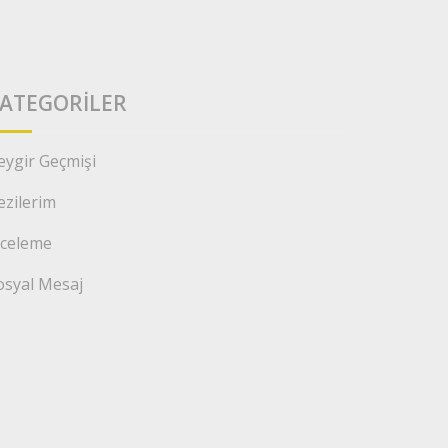
ATEGORILER
eygir Geçmişi
ezilerim
nceleme
osyal Mesaj