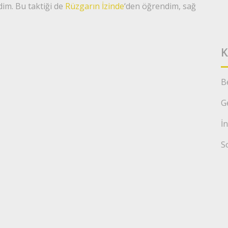
edim. Bu taktiği de
Rüzgarın İzinde
‘den öğrendim, sağ
K
B
G
İ
S