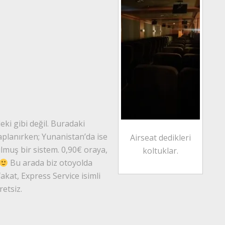
eki gibi değil. Buradaki
saplanırken; Yunanistan’da ise
Airseat dedikleri
rulmuş bir sistem. 0,90€ oraya,
koltuklar.
Bu arada biz otoyolda
akat, Express Service isimli
retsiz.